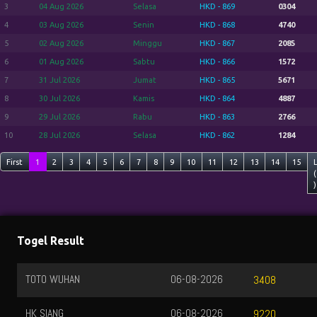
3
04 Aug 2026
Selasa
HKD - 869
0304
4
03 Aug 2026
Senin
HKD - 868
4740
5
02 Aug 2026
Minggu
HKD - 867
2085
6
01 Aug 2026
Sabtu
HKD - 866
1572
7
31 Jul 2026
Jumat
HKD - 865
5671
8
30 Jul 2026
Kamis
HKD - 864
4887
9
29 Jul 2026
Rabu
HKD - 863
2766
10
28 Jul 2026
Selasa
HKD - 862
1284
First
1
2
3
4
5
6
7
8
9
10
11
12
13
14
15
(
)
Togel Result
TOTO WUHAN
06-08-2026
3408
HK SIANG
06-08-2026
9220